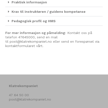
Praktisk informasjon
Krav til instruktøren / guidens kompetanse
Pedagogisk profil og HMS
For mer informasjon og påmelding
: Kontakt oss på
telefon
47645000
, send en mail
til
post@klatrekompaniet.no
eller send en
forespørsel via
kontaktformularet vårt.
Klatrekompaniet
47 64 50 00
post@klatrekompaniet.no