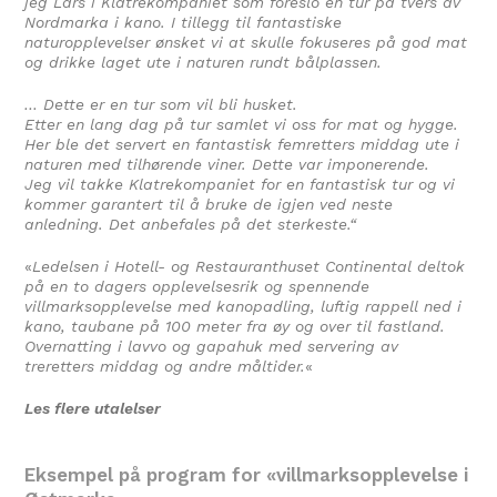
jeg Lars i Klatrekompaniet som foreslo en tur på tvers av
Nordmarka i kano. I tillegg til fantastiske
naturopplevelser ønsket vi at skulle fokuseres på god mat
og drikke laget ute i naturen rundt bålplassen.
… Dette er en tur som vil bli husket.
Etter en lang dag på tur samlet vi oss for mat og hygge.
Her ble det servert en fantastisk femretters middag ute i
naturen med tilhørende viner. Dette var imponerende.
Jeg vil takke Klatrekompaniet for en fantastisk tur og vi
kommer garantert til å bruke de igjen ved neste
anledning. Det anbefales på det sterkeste.“
«
Ledelsen i Hotell- og Restauranthuset Continental deltok
på en to dagers opplevelsesrik og spennende
villmarksopplevelse med kanopadling, luftig rappell ned i
kano, taubane på 100 meter fra øy og over til fastland.
Overnatting i lavvo og gapahuk med servering av
treretters middag og andre måltider.
«
Les flere utalelser
Eksempel på program for «villmarksopplevelse i