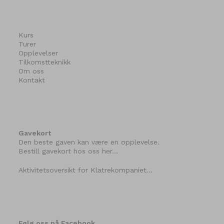
Kurs
Turer
Opplevelser
Tilkomstteknikk
Om oss
Kontakt
Gavekort
Den beste gaven kan være en opplevelse.
Bestill gavekort hos oss her…
Aktivitetsoversikt for Klatrekompaniet…
Følg oss på Facebook…