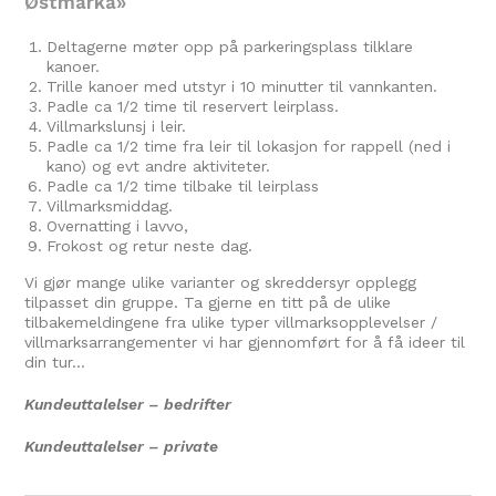
Østmarka»
Deltagerne møter opp på parkeringsplass tilklare
kanoer.
Trille kanoer med utstyr i 10 minutter til vannkanten.
Padle ca 1/2 time til reservert leirplass.
Villmarkslunsj i leir.
Padle ca 1/2 time fra leir til lokasjon for rappell (ned i
kano) og evt andre aktiviteter.
Padle ca 1/2 time tilbake til leirplass
Villmarksmiddag.
Overnatting i lavvo,
Frokost og retur neste dag.
Vi gjør mange ulike varianter og skreddersyr opplegg
tilpasset din gruppe. Ta gjerne en titt på de ulike
tilbakemeldingene fra ulike typer villmarksopplevelser /
villmarksarrangementer vi har gjennomført for å få ideer til
din tur…
Kundeuttalelser
– bedrifter
Kundeuttalelser
– private