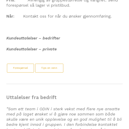
Pris:
Avhengig av gruppestørrelse og varighet.
Send
forespørsel så lager vi pristilbud.
Når:
Kontakt oss for når du ønsker gjennomføring.
Kundeuttalelser
– bedrifter
Kundeuttalelser
– private
Forespørsel
Tips en venn
Uttalelser fra bedrift
”Som ett team i ODIN i sterk vekst med flere nye ansatte
med på laget ønsket vi å gjøre noe sammen som både
skulle være en unik opplevelse og en god mulighet til å bli
bedre kjent innad i gruppen. I den forbindelse kontaktet